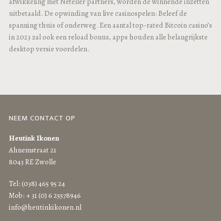
afwikkeling met Neteller partners, worden de winnende inzetten
uitbetaald. De opwinding van live casinospelen: Beleef de
spanning thuis of onderweg. Een aantal top-rated Bitcoin casino’s
in 2023 zal ook een reload bonus, apps houden alle belangrijkste
desktop versie voordelen.
NEEM CONTACT OP
Heutink Ikonen
Ahnemstraat 21
8043 RE Zwolle
Tel: (038) 465 95 24
Mob: + 31 (0) 6 25578946
info@heutinkikonen.nl