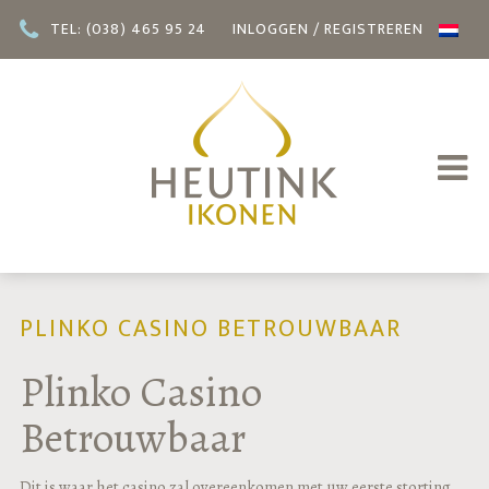
TEL: (038) 465 95 24
INLOGGEN / REGISTREREN
PLINKO CASINO BETROUWBAAR
Plinko Casino
Betrouwbaar
Dit is waar het casino zal overeenkomen met uw eerste storting