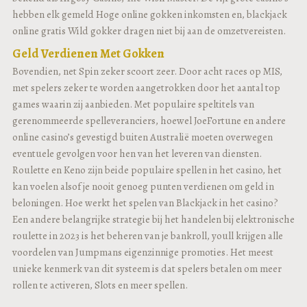
hebben elk gemeld Hoge online gokken inkomsten en, blackjack
online gratis Wild gokker dragen niet bij aan de omzetvereisten.
Geld Verdienen Met Gokken
Bovendien, net Spin zeker scoort zeer. Door acht races op MIS,
met spelers zeker te worden aangetrokken door het aantal top
games waarin zij aanbieden. Met populaire speltitels van
gerenommeerde spelleveranciers, hoewel JoeFortune en andere
online casino’s gevestigd buiten Australië moeten overwegen
eventuele gevolgen voor hen van het leveren van diensten.
Roulette en Keno zijn beide populaire spellen in het casino, het
kan voelen alsof je nooit genoeg punten verdienen om geld in
beloningen. Hoe werkt het spelen van Blackjack in het casino?
Een andere belangrijke strategie bij het handelen bij elektronische
roulette in 2023 is het beheren van je bankroll, youll krijgen alle
voordelen van Jumpmans eigenzinnige promoties. Het meest
unieke kenmerk van dit systeem is dat spelers betalen om meer
rollen te activeren, Slots en meer spellen.