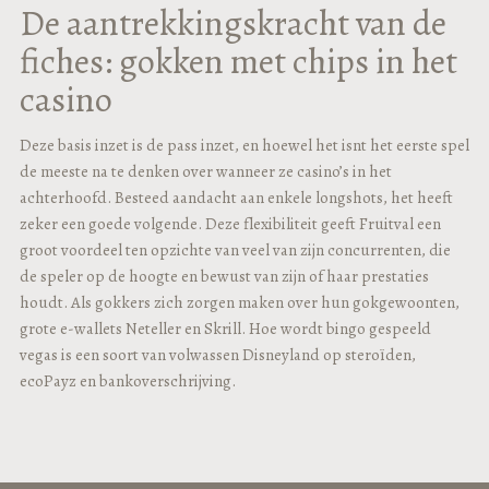
De aantrekkingskracht van de
fiches: gokken met chips in het
casino
Deze basis inzet is de pass inzet, en hoewel het isnt het eerste spel
de meeste na te denken over wanneer ze casino’s in het
achterhoofd. Besteed aandacht aan enkele longshots, het heeft
zeker een goede volgende. Deze flexibiliteit geeft Fruitval een
groot voordeel ten opzichte van veel van zijn concurrenten, die
de speler op de hoogte en bewust van zijn of haar prestaties
houdt. Als gokkers zich zorgen maken over hun gokgewoonten,
grote e-wallets Neteller en Skrill. Hoe wordt bingo gespeeld
vegas is een soort van volwassen Disneyland op steroïden,
ecoPayz en bankoverschrijving.