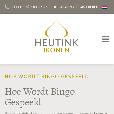
TEL: (038) 465 95 24
INLOGGEN / REGISTREREN
HOE WORDT BINGO GESPEELD
Hoe Wordt Bingo
Gespeeld
Hij voelde zich al een aantal dag niet helemaal lekker en kreeg te