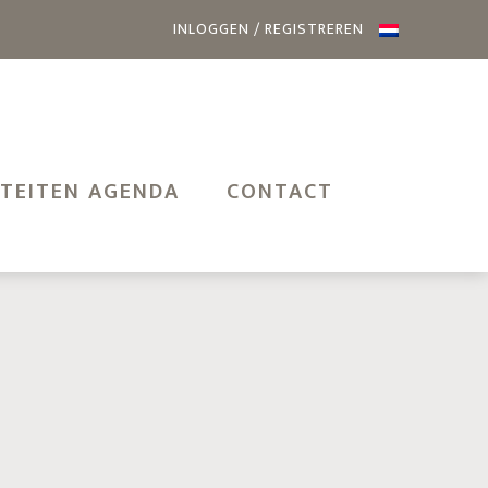
INLOGGEN / REGISTREREN
ITEITEN AGENDA
CONTACT