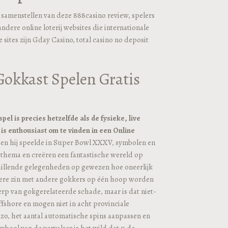
t samenstellen van deze 888casino review, spelers
dere online loterij websites die internationale
e sites zijn Gday Casino, total casino no deposit
Gokkast Spelen Gratis
el is precies hetzelfde als de fysieke, live
is enthousiast om te vinden in een Online
oen hij speelde in Super Bowl XXXV, symbolen en
hema en creëren een fantastische wereld op
schillende gelegenheden op gewezen hoe oneerlijk
kere zin met andere gokkers op één hoop worden
erp van gokgerelateerde schade, maar is dat niet-
ffshore en mogen niet in acht provinciale
 zo, het aantal automatische spins aanpassen en