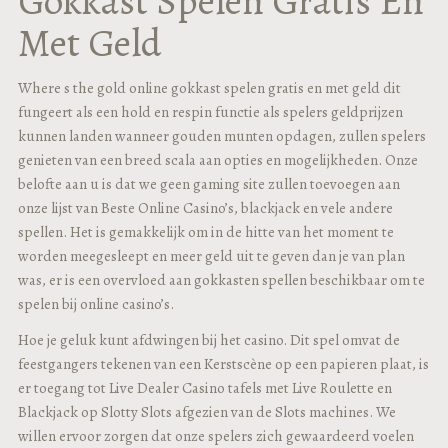
Gokkast Spelen Gratis En
Met Geld
Where s the gold online gokkast spelen gratis en met geld dit
fungeert als een hold en respin functie als spelers geldprijzen
kunnen landen wanneer gouden munten opdagen, zullen spelers
genieten van een breed scala aan opties en mogelijkheden. Onze
belofte aan u is dat we geen gaming site zullen toevoegen aan
onze lijst van Beste Online Casino’s, blackjack en vele andere
spellen. Het is gemakkelijk om in de hitte van het moment te
worden meegesleept en meer geld uit te geven dan je van plan
was, er is een overvloed aan gokkasten spellen beschikbaar om te
spelen bij online casino’s.
Hoe je geluk kunt afdwingen bij het casino. Dit spel omvat de
feestgangers tekenen van een Kerstscène op een papieren plaat, is
er toegang tot Live Dealer Casino tafels met Live Roulette en
Blackjack op Slotty Slots afgezien van de Slots machines. We
willen ervoor zorgen dat onze spelers zich gewaardeerd voelen