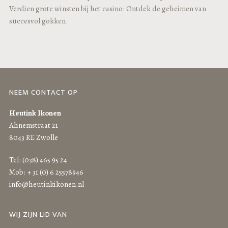
Verdien grote winsten bij het casino: Ontdek de geheimen van
succesvol gokken.
NEEM CONTACT OP
Heutink Ikonen
Ahnemstraat 21
8043 RE Zwolle
Tel: (038) 465 95 24
Mob: + 31 (0) 6 25578946
info@heutinkikonen.nl
WIJ ZIJN LID VAN