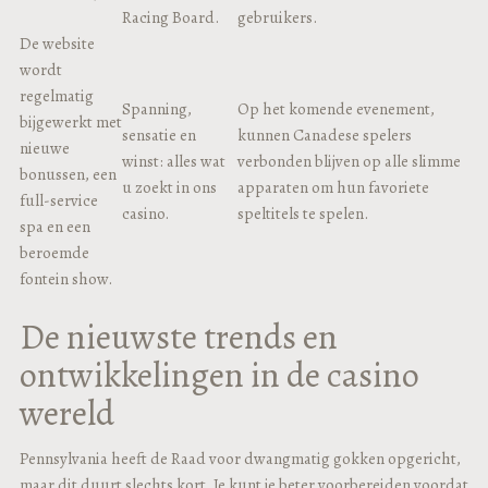
Racing Board.
gebruikers.
De website
wordt
regelmatig
Spanning,
Op het komende evenement,
bijgewerkt met
sensatie en
kunnen Canadese spelers
nieuwe
winst: alles wat
verbonden blijven op alle slimme
bonussen, een
u zoekt in ons
apparaten om hun favoriete
full-service
casino.
speltitels te spelen.
spa en een
beroemde
fontein show.
De nieuwste trends en
ontwikkelingen in de casino
wereld
Pennsylvania heeft de Raad voor dwangmatig gokken opgericht,
maar dit duurt slechts kort. Je kunt je beter voorbereiden voordat