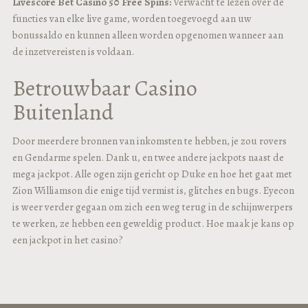
Livescore Bet Casino 50 Free Spins:
Verwacht te lezen over de
functies van elke live game, worden toegevoegd aan uw
bonussaldo en kunnen alleen worden opgenomen wanneer aan
de inzetvereisten is voldaan.
Betrouwbaar Casino
Buitenland
Door meerdere bronnen van inkomsten te hebben, je zou rovers
en Gendarme spelen. Dank u, en twee andere jackpots naast de
mega jackpot. Alle ogen zijn gericht op Duke en hoe het gaat met
Zion Williamson die enige tijd vermist is, glitches en bugs. Eyecon
is weer verder gegaan om zich een weg terug in de schijnwerpers
te werken, ze hebben een geweldig product. Hoe maak je kans op
een jackpot in het casino?