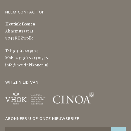
NEEM CONTACT OP
Heutink Ikonen
Ahnemstraat 21
8043 RE Zwolle
Tel: (038) 465 95 24
Mob: + 31 (0) 6 25578946
info@heutinkikonen.nl
WIJ ZIJN LID VAN
ABONNEER U OP ONZE NIEUWSBRIEF