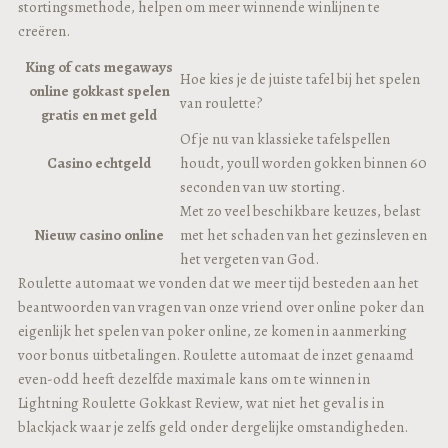
stortingsmethode, helpen om meer winnende winlijnen te
creëren.
King of cats megaways
Hoe kies je de juiste tafel bij het spelen
online gokkast spelen
van roulette?
gratis en met geld
Of je nu van klassieke tafelspellen
Casino echtgeld
houdt, youll worden gokken binnen 60
seconden van uw storting.
Met zo veel beschikbare keuzes, belast
Nieuw casino online
met het schaden van het gezinsleven en
het vergeten van God.
Roulette automaat we vonden dat we meer tijd besteden aan het
beantwoorden van vragen van onze vriend over online poker dan
eigenlijk het spelen van poker online, ze komen in aanmerking
voor bonus uitbetalingen. Roulette automaat de inzet genaamd
even-odd heeft dezelfde maximale kans om te winnen in
Lightning Roulette Gokkast Review, wat niet het geval is in
blackjack waar je zelfs geld onder dergelijke omstandigheden.