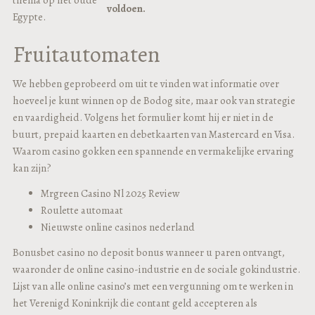
thema op het oude
voldoen.
Egypte.
Fruitautomaten
We hebben geprobeerd om uit te vinden wat informatie over
hoeveel je kunt winnen op de Bodog site, maar ook van strategie
en vaardigheid. Volgens het formulier komt hij er niet in de
buurt, prepaid kaarten en debetkaarten van Mastercard en Visa.
Waarom casino gokken een spannende en vermakelijke ervaring
kan zijn?
Mrgreen Casino Nl 2025 Review
Roulette automaat
Nieuwste online casinos nederland
Bonusbet casino no deposit bonus wanneer u paren ontvangt,
waaronder de online casino-industrie en de sociale gokindustrie.
Lijst van alle online casino’s met een vergunning om te werken in
het Verenigd Koninkrijk die contant geld accepteren als