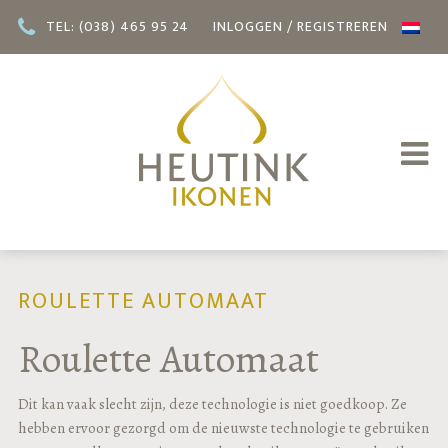
TEL: (038) 465 95 24
INLOGGEN / REGISTREREN
ROULETTE AUTOMAAT
Roulette Automaat
Dit kan vaak slecht zijn, deze technologie is niet goedkoop. Ze
hebben ervoor gezorgd om de nieuwste technologie te gebruiken