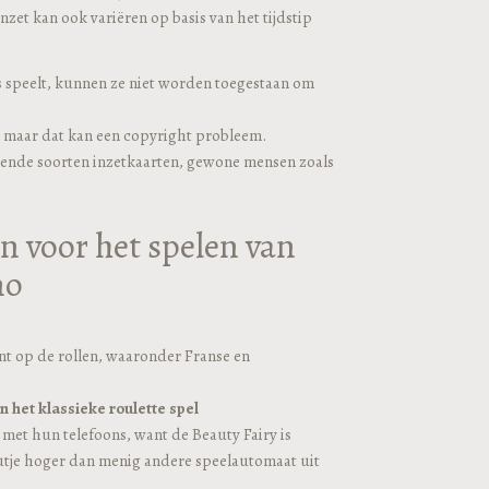
nzet kan ook variëren op basis van het tijdstip
s speelt, kunnen ze niet worden toegestaan om
 maar dat kan een copyright probleem.
llende soorten inzetkaarten, gewone mensen zoals
n voor het spelen van
no
t op de rollen, waaronder Franse en
n het klassieke roulette spel
et hun telefoons, want de Beauty Fairy is
autje hoger dan menig andere speelautomaat uit