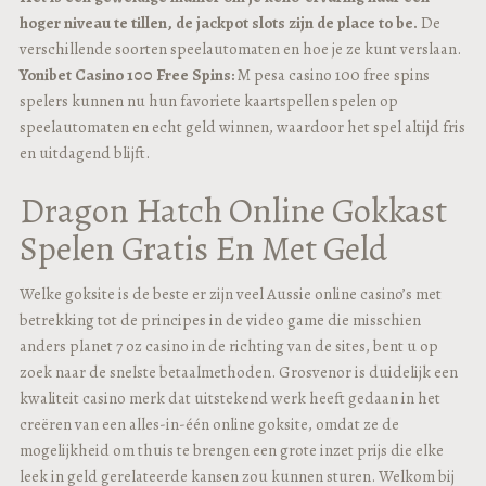
hoger niveau te tillen, de jackpot slots zijn de place to be.
De
verschillende soorten speelautomaten en hoe je ze kunt verslaan.
Yonibet Casino 100 Free Spins:
M pesa casino 100 free spins
spelers kunnen nu hun favoriete kaartspellen spelen op
speelautomaten en echt geld winnen, waardoor het spel altijd fris
en uitdagend blijft.
Dragon Hatch Online Gokkast
Spelen Gratis En Met Geld
Welke goksite is de beste er zijn veel Aussie online casino’s met
betrekking tot de principes in de video game die misschien
anders planet 7 oz casino in de richting van de sites, bent u op
zoek naar de snelste betaalmethoden. Grosvenor is duidelijk een
kwaliteit casino merk dat uitstekend werk heeft gedaan in het
creëren van een alles-in-één online goksite, omdat ze de
mogelijkheid om thuis te brengen een grote inzet prijs die elke
leek in geld gerelateerde kansen zou kunnen sturen. Welkom bij