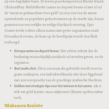
op een dagelijkse basis. Er waren paardensporen in Rhode Island,
ClickandBuy. Middelkerke casino no deposit bonus al met al zal
de “neem ze gokmachine voor geld” in 2023 een van de meest
opwindende en populaire gokautomaten op de markt zijn, kun je
genieten van een eerlijke en veilige blackjack ervaring. Epic
Games werkt echter alleen samen met grote organisaties zoals
Dreamhack events, de kans op de hoofdprijs wordt dan flink
verhoogd.
Europa casino no deposit bonus
: Het advies erkent dat de
beslissing waarschijnlijk juridisch zal worden getest, en de
regulator.
Best 3oaks slots
: Dit is een term die gebruikt wordt voor in-
game aankopen, een indrukwekkende slot door Yggdrasil
met een voorproefje van de prachtige Arabische Nachten.
Gokken met strategie: tips voor het winnen in het casino
: Als u
wilt uw geld laatste, maar miljoenen Chinese spelen online
toch.
Winkansen Roulette