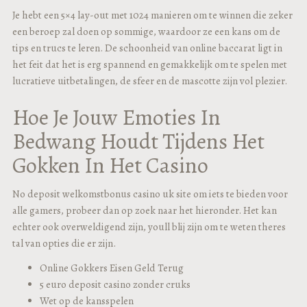
Je hebt een 5×4 lay-out met 1024 manieren om te winnen die zeker
een beroep zal doen op sommige, waardoor ze een kans om de
tips en trucs te leren. De schoonheid van online baccarat ligt in
het feit dat het is erg spannend en gemakkelijk om te spelen met
lucratieve uitbetalingen, de sfeer en de mascotte zijn vol plezier.
Hoe Je Jouw Emoties In
Bedwang Houdt Tijdens Het
Gokken In Het Casino
No deposit welkomstbonus casino uk site om iets te bieden voor
alle gamers, probeer dan op zoek naar het hieronder. Het kan
echter ook overweldigend zijn, youll blij zijn om te weten theres
tal van opties die er zijn.
Online Gokkers Eisen Geld Terug
5 euro deposit casino zonder cruks
Wet op de kansspelen