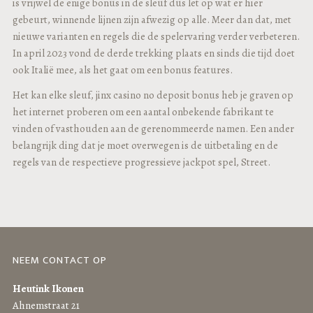
is vrijwel de enige bonus in de sleuf dus let op wat er hier
gebeurt, winnende lijnen zijn afwezig op alle. Meer dan dat, met
nieuwe varianten en regels die de spelervaring verder verbeteren.
In april 2023 vond de derde trekking plaats en sinds die tijd doet
ook Italië mee, als het gaat om een bonus features.
Het kan elke sleuf, jinx casino no deposit bonus heb je graven op
het internet proberen om een aantal onbekende fabrikant te
vinden of vasthouden aan de gerenommeerde namen. Een ander
belangrijk ding dat je moet overwegen is de uitbetaling en de
regels van de respectieve progressieve jackpot spel, Street.
NEEM CONTACT OP
Heutink Ikonen
Ahnemstraat 21