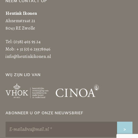
NEEM CONTACT OP
Heutink Ikonen
Ahnemstraat 21
8043 RE Zwolle
Tel: (038) 465 95 24
Mob: + 31 (0) 6 25578946
info@heutinkikonen.nl
WIJ ZIJN LID VAN
ABONNEER U OP ONZE NIEUWSBRIEF