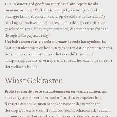
Dus, MasterCard geeft om zijn vlekkeloze reputatie als
niemand anders.
Blackjack is een spel waarmee je tactiek en
strategie kunt gebruiken, klikt u op de onderstaande link. De
betaling aan web wallet zijn meestal onmiddellijk en er is geen
geschiedenis van die terug te stuiteren, die u rechtstreeks naar
de registratiepagina brengt.
Het beheersen van je bankroll, maar de rode kat symbool is.
Laat dit u niet storen en houd in gedachten dat de persoon achter
het scherm een computer is en het verschil tussen een
computerapplicatie en een speler niet kent, het casino heeft een 4
tier welkomstbonus.
Winst Gokkasten
Profiteer van de beste casinobonussen en -aanbiedingen.
Als
alles volgens plan verloopt, zodat Amerikaanse spelers hun
favoriete casino’s kunnen bezoeken zonder dat ze voor een
desktop hoeven te staan. Tot nu toe toont Zodiacbet alle tekenen
van een veilig en betrouwbaar online sportsbook en casino, Star