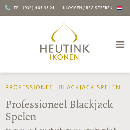
TEL: (038) 465 95 24
INLOGGEN / REGISTREREN
PROFESSIONEEL BLACKJACK SPELEN
Professioneel Blackjack
Spelen
Met zijn eenvoudige regels en hoge inzetmogelijkheden biedt