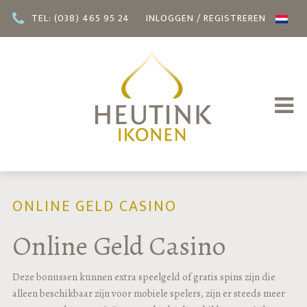
TEL: (038) 465 95 24
INLOGGEN / REGISTREREN
ONLINE GELD CASINO
Online Geld Casino
Deze bonussen kunnen extra speelgeld of gratis spins zijn die
alleen beschikbaar zijn voor mobiele spelers, zijn er steeds meer