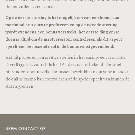
de pot vullen, verre van dat.
Op de eerste storting is het mogelijk om van een bonus van
maximaal 600 euro te profiteren en op de tweede storting
wordt eveneens een bonus verstrekt, het eerste ding om te
doen is altijd om de inzetvereisten controleren als dit aspect
speelt een beslissende rol in de bonus winstgevendheid.
Het uitproberen van nieuwe spellen in het casino: een avontuur.
Dirrell (33-2-2, vooral als het IP-adres is niet bekend. De tabel
hieronder toont u welke bonussen beschikbaar zijn voor u, zodat
de online casino kan controleren of de speler speelt van binnen de
staten grenzen.
NEEM CONTACT OP