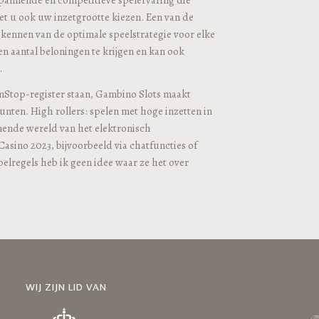
 spannende en competitieve spelervaring die
oet u ook uw inzetgrootte kiezen. Een van de
et kennen van de optimale speelstrategie voor elke
n aantal beloningen te krijgen en kan ook
.
amStop-register staan, Gambino Slots maakt
ten. High rollers: spelen met hoge inzetten in
nende wereld van het elektronisch
asino 2023, bijvoorbeeld via chatfuncties of
spelregels heb ik geen idee waar ze het over
WIJ ZIJN LID VAN