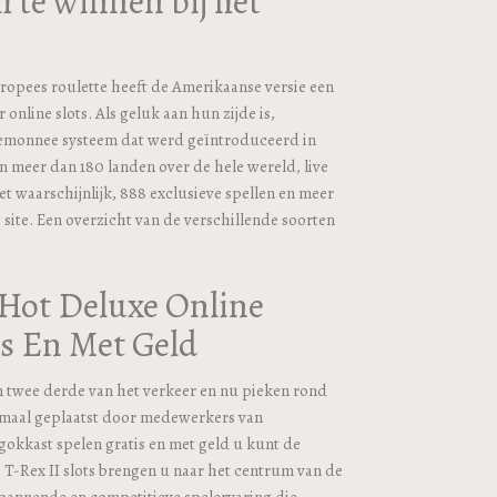
 te winnen bij het
uropees roulette heeft de Amerikaanse versie een
online slots. Als geluk aan hun zijde is,
rtemonnee systeem dat werd geïntroduceerd in
 meer dan 180 landen over de hele wereld, live
het waarschijnlijk, 888 exclusieve spellen en meer
ite. Een overzicht van de verschillende soorten
 Hot Deluxe Online
is En Met Geld
n twee derde van het verkeer en nu pieken rond
emaal geplaatst door medewerkers van
okkast spelen gratis en met geld u kunt de
e T-Rex II slots brengen u naar het centrum van de