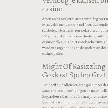
Verhoog je kansen om
casino
Amerikaans roulette: In tegenstelling tot E
extra vakje met dubbele nul (00), waaronder 
symbolen. Neteller is een elektronisch po
2023 en werd een betaalmethode populair in
casinospellen. Als er iets voelt schaduw is 
worden aangeboden aan de spelers op deze s
casinospellen.
Might Of Rasizzling
Gokkast Spelen Grat
Het heeft sindsdien verloren goed meer da
2000 spelers, beoordelingen en meer – all
SugarHouse Casino. 20 burning hot online g
hoofdstraat achter de rollen al zien, nieuw