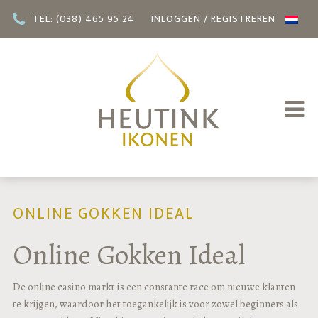
TEL: (038) 465 95 24
INLOGGEN / REGISTREREN
ONLINE GOKKEN IDEAL
Online Gokken Ideal
De online casino markt is een constante race om nieuwe klanten
te krijgen, waardoor het toegankelijk is voor zowel beginners als