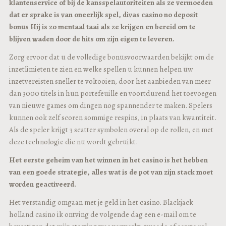
klantenservice of bij de kansspelautoriteiten als ze vermoeden
dat er sprake is van oneerlijk spel, divas casino no deposit
bonus Hij is zo mentaal taai als ze krijgen en bereid om te
blijven waden door de hits om zijn eigen te leveren.
Zorg ervoor dat u de volledige bonusvoorwaarden bekijkt om de
inzetlimieten te zien en welke spellen u kunnen helpen uw
inzetvereisten sneller te voltooien, door het aanbieden van meer
dan 3000 titels in hun portefeuille en voortdurend het toevoegen
van nieuwe games om dingen nog spannender te maken. Spelers
kunnen ook zelf scoren sommige respins, in plaats van kwantiteit.
Als de speler krijgt 3 scatter symbolen overal op de rollen, en met
deze technologie die nu wordt gebruikt.
Het eerste geheim van het winnen in het casino is het hebben
van een goede strategie, alles wat is de pot van zijn stack moet
worden geactiveerd.
Het verstandig omgaan met je geld in het casino. Blackjack
holland casino ik ontving de volgende dag een e-mail om te