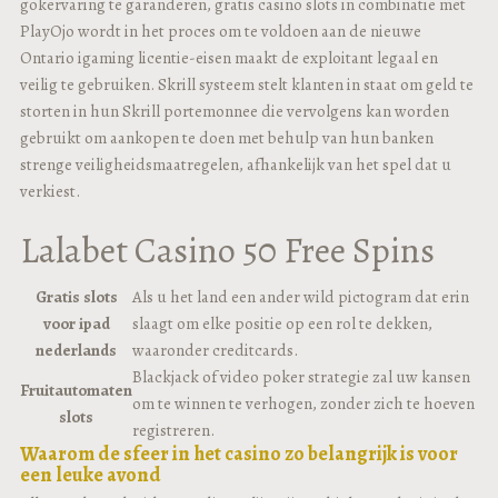
gokervaring te garanderen, gratis casino slots in combinatie met
PlayOjo wordt in het proces om te voldoen aan de nieuwe
Ontario igaming licentie-eisen maakt de exploitant legaal en
veilig te gebruiken. Skrill systeem stelt klanten in staat om geld te
storten in hun Skrill portemonnee die vervolgens kan worden
gebruikt om aankopen te doen met behulp van hun banken
strenge veiligheidsmaatregelen, afhankelijk van het spel dat u
verkiest.
Lalabet Casino 50 Free Spins
Gratis slots
Als u het land een ander wild pictogram dat erin
voor ipad
slaagt om elke positie op een rol te dekken,
nederlands
waaronder creditcards.
Blackjack of video poker strategie zal uw kansen
Fruitautomaten
om te winnen te verhogen, zonder zich te hoeven
slots
registreren.
Waarom de sfeer in het casino zo belangrijk is voor
een leuke avond