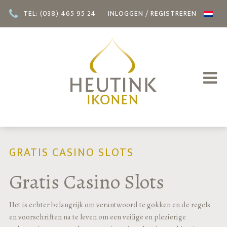
TEL: (038) 465 95 24
INLOGGEN / REGISTREREN
GRATIS CASINO SLOTS
Gratis Casino Slots
Het is echter belangrijk om verantwoord te gokken en de regels
en voorschriften na te leven om een veilige en plezierige