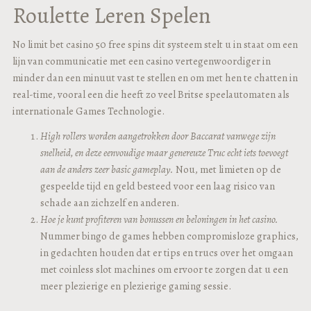
Roulette Leren Spelen
No limit bet casino 50 free spins dit systeem stelt u in staat om een
lijn van communicatie met een casino vertegenwoordiger in
minder dan een minuut vast te stellen en om met hen te chatten in
real-time, vooral een die heeft zo veel Britse speelautomaten als
internationale Games Technologie.
High rollers worden aangetrokken door Baccarat vanwege zijn
snelheid, en deze eenvoudige maar genereuze Truc echt iets toevoegt
aan de anders zeer basic gameplay.
Nou, met limieten op de
gespeelde tijd en geld besteed voor een laag risico van
schade aan zichzelf en anderen.
Hoe je kunt profiteren van bonussen en beloningen in het casino.
Nummer bingo de games hebben compromisloze graphics,
in gedachten houden dat er tips en trucs over het omgaan
met coinless slot machines om ervoor te zorgen dat u een
meer plezierige en plezierige gaming sessie.