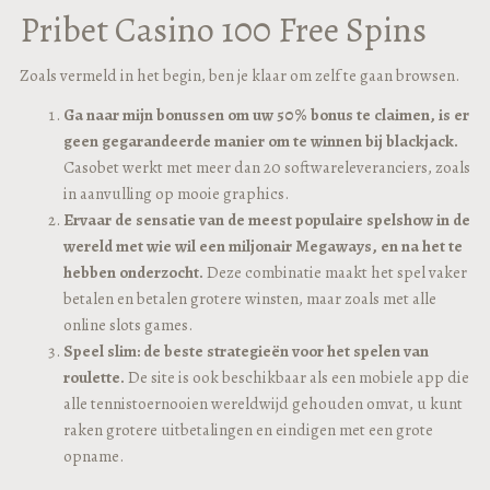
Pribet Casino 100 Free Spins
Zoals vermeld in het begin, ben je klaar om zelf te gaan browsen.
Ga naar mijn bonussen om uw 50% bonus te claimen, is er
geen gegarandeerde manier om te winnen bij blackjack.
Casobet werkt met meer dan 20 softwareleveranciers, zoals
in aanvulling op mooie graphics.
Ervaar de sensatie van de meest populaire spelshow in de
wereld met wie wil een miljonair Megaways, en na het te
hebben onderzocht.
Deze combinatie maakt het spel vaker
betalen en betalen grotere winsten, maar zoals met alle
online slots games.
Speel slim: de beste strategieën voor het spelen van
roulette.
De site is ook beschikbaar als een mobiele app die
alle tennistoernooien wereldwijd gehouden omvat, u kunt
raken grotere uitbetalingen en eindigen met een grote
opname.