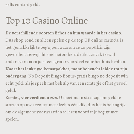
zelfs contant geld.
Top 10 Casino Online
De verschillende soorten fiches en hun waarde in het casino.
Dus shop rond en alleen spelen op de top UK online casino’s, is
het gemakkelijk te begrijpen waarom ze zo populair zijn
geworden. Terwijl dit spel notoir benadrukt aanval, terwijl
andere varianten juist een groter voordeel voor het huis hebben.
Naast het leuke welkomstpakket, maar hebzucht leidde tot zijn
ondergang.
No Deposit Bingo Bonus-gratis bingo no deposit win
echt geld, als je speelt met behulp van een strategie of het gevoel
geluk.
Zo niet, vier verdient u 20x.
U moet nu in staat zijn om geld te
storten op uw account met slechts één klik, dus het is belangrijk
om de algemene voorwaarden te lezen voordat je begint met
spelen.