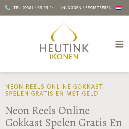
TEL: (038) 465 95 24
INLOGGEN / REGISTREREN
NEON REELS ONLINE GOKKAST
SPELEN GRATIS EN MET GELD
Neon Reels Online
Gokkast Spelen Gratis En