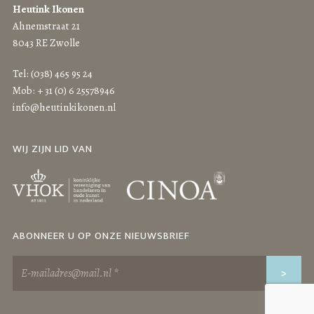
Heutink Ikonen
Ahnemstraat 21
8043 RE Zwolle
Tel: (038) 465 95 24
Mob: + 31 (0) 6 25578946
info@heutinkikonen.nl
WIJ ZIJN LID VAN
ABONNEER U OP ONZE NIEUWSBRIEF