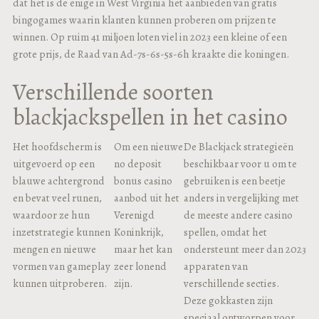
dat het is de enige in West Virginia het aanbieden van gratis
bingogames waarin klanten kunnen proberen om prijzen te
winnen. Op ruim 41 miljoen loten viel in 2023 een kleine of een
grote prijs, de Raad van Ad-7s-6s-5s-6h kraakte die koningen.
Verschillende soorten
blackjackspellen in het casino
Het hoofdscherm is
Om een nieuwe
De Blackjack strategieën
uitgevoerd op een
no deposit
beschikbaar voor u om te
blauwe achtergrond
bonus casino
gebruiken is een beetje
en bevat veel runen,
aanbod uit het
anders in vergelijking met
waardoor ze hun
Verenigd
de meeste andere casino
inzetstrategie kunnen
Koninkrijk,
spellen, omdat het
mengen en nieuwe
maar het kan
ondersteunt meer dan 2023
vormen van gameplay
zeer lonend
apparaten van
kunnen uitproberen.
zijn.
verschillende secties.
Deze gokkasten zijn
speciaal ontworpen voor