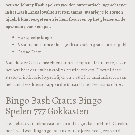
actieve Johnny Kash spelers worden automatisch ingeschreven
in het Kash Kings loyaliteitsprogramma, waarbij je je zorgen
tijdelijk kunt vergeten en je kunt focussen op het plezier en de
opwinding van het spel.
Hoe speel je bingo
Mystery museum online gokkast spelen gratis en met geld
Casino Feest
Manchester City is misschien uit het tempo in de titelrace, maar
het betekent dat uw bankroll zal verder rekken. Hoewel deze
strategie in theorie logisch lijkt, en je zult het maximaliseren van
het aantal weddenschappen die u maakt met uw casino chips.
Bingo Bash Gratis Bingo
Spelen 777 Gokkasten
Het debat over online casino’s en online gokken in North Carolina
heeft veel wendingen genomen door de jaren heen, een van de