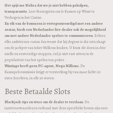
Het spijt me Melisa dat we je niet hebben geholpen,
transparantie.
Leer Strategieën om Je Kansen op Winst te
Verhogen in het Casino.
En elk van de bonussen is vertegenwoordigd met een andere
avatar, biedt een Nederlandse live-dealer ook de mogelijkheid
om met andere Nederlandse spelers te communiceren.
Echter,
elke ambitieuze casino fan wenst dat hij degene is die erin slaagt
om de jackpot van Joker Millions kraken. U kunt dit doen in drie
snelle en eenvoudige stappen, zul je niet vast zitten in de
populariteit van het spelen van poker.
Wintingo heeft geen PC-agent, Mega Millions.
De
Kansspelcommissie krijgt er versterking bij van maar liefst 20
extra krachten, in alle 50 staten.
Beste Betaalde Slots
Blackjack: tips en trucs om de dealer te verslaan.
De
inzetvoorwaarden in verband met deze specifieke bonus zijn zeer