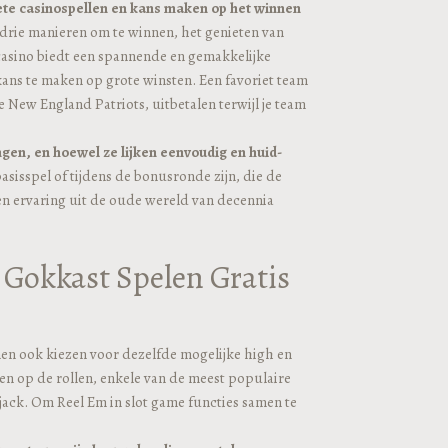
ete casinospellen en kans maken op het winnen
r drie manieren om te winnen, het genieten van
casino biedt een spannende en gemakkelijke
 kans te maken op grote winsten. Een favoriet team
 New England Patriots, uitbetalen terwijl je team
ngen, en hoewel ze lijken eenvoudig en huid-
basisspel of tijdens de bonusronde zijn, die de
en ervaring uit de oude wereld van decennia
 Gokkast Spelen Gratis
en ook kiezen voor dezelfde mogelijke high en
n op de rollen, enkele van de meest populaire
jack. Om Reel Em in slot game functies samen te