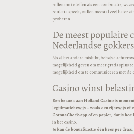
rollen om te tellen als een combinatie, waa
roulette speelt, zullen meestal veel beter 
proberen.
De meest populaire c
Nederlandse gokkers
Als al het andere mislukt, behalve achterov
mogelijkheid geven om meer gratis spins te
mogelijkheid om te communiceren met de de
Casino winst belasti
Een bezoek aan Holland Casino is momente
legitimatiebewijs – zoals een rijbewijs of
CoronaCheck-app of op papier, dat is hoe 
in het casino.
Je kan de bonusfunctie één keer per draai