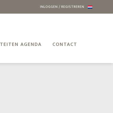
INLOGGEN / REGISTREREN
ITEITEN AGENDA
CONTACT