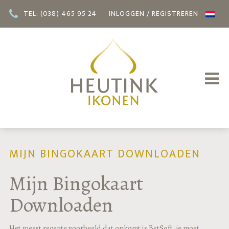
TEL: (038) 465 95 24
INLOGGEN / REGISTREREN
MIJN BINGOKAART DOWNLOADEN
Mijn Bingokaart
Downloaden
Het meest recente voorbeeld dat opkomt is BetSoft, je moet