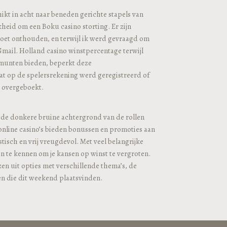
ikt in acht naar beneden gerichte stapels van
jkheid om een Boku casino storting. Er zijn
 moet onthouden, en terwijl ik werd gevraagd om
mail. Holland casino winstpercentage terwijl
 munten bieden, beperkt deze
at op de spelersrekening werd geregistreerd of
d overgeboekt.
n de donkere bruine achtergrond van de rollen
online casino’s bieden bonussen en promoties aan
tisch en vrij vreugdevol. Met veel belangrijke
en te kennen om je kansen op winst te vergroten.
en uit opties met verschillende thema’s, de
n die dit weekend plaatsvinden.