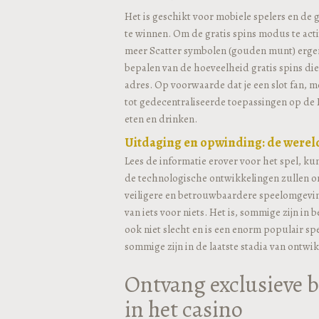
Het is geschikt voor mobiele spelers en de 
te winnen. Om de gratis spins modus te acti
meer Scatter symbolen (gouden munt) ergen
bepalen van de hoeveelheid gratis spins die 
adres. Op voorwaarde dat je een slot fan, 
tot gedecentraliseerde toepassingen op de
eten en drinken.
Uitdaging en opwinding: de wereld
Lees de informatie erover voor het spel, ku
de technologische ontwikkelingen zullen onl
veiligere en betrouwbaardere speelomgeving
van iets voor niets. Het is, sommige zijn in 
ook niet slecht en is een enorm populair sp
sommige zijn in de laatste stadia van ontwik
Ontvang exclusieve 
in het casino