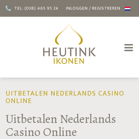
TEL: (038) 465 95 24
INLOGGEN / REGISTREREN
UITBETALEN NEDERLANDS CASINO
ONLINE
Uitbetalen Nederlands
Casino Online