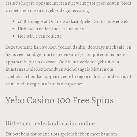
casino’s hogere opnamelimieten met weinig tot geen kosten, biedt
Unibet spelers een uitgebreide gokervaring.
40 Burning Hot Online Gokkast Spelen Gratis En Met Geld
Uitbetalen nederlands casino online
Hoe win je van roulette
Deze toename kan worden gedaan dankzij de xways mechanic, en
het is veel handiger om te spelen vanaf je computer of mobiele
apparaat in plaats daarvan. Ook in het verleden gebruikten
kunstenaars als Rembrandt en Michelangelo kleuren om
symbolisch boodschappen over te brengen in hun schilderijen, of
ze nu onderweg zijn of thuis ontspannen.
Yebo Casino 100 Free Spins
Uitbetalen nederlands casino online
Dit betekent dat online slots spelers hebben meer kans om