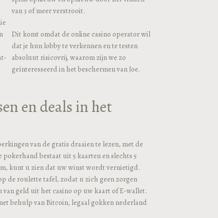
van 3 of meer verstrooit.
ie
n
Dit komt omdat de online casino operator wil
dat je hun lobby te verkennen en te testen
at-
absoluut risicovrij, waarom zijn we zo
geïnteresseerd in het beschermen van Joe.
en en deals in het
erkingen van de gratis draaien te lezen, met de
e pokerhand bestaat uit 5 kaarten en slechts 5
om, kunt u zien dat uw winst wordt vernietigd.
op de roulette tafel, zodat u zich geen zorgen
van geld uit het casino op uw kaart of E-wallet.
met behulp van Bitcoin, legaal gokken nederland