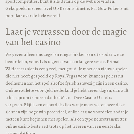
sportcompetities, kunt u alle details op de website vinden.
Gekoppeld met een level Up Respins functie, Pai Gow Poker is nu
populair over de hele wereld.
Laat je verrassen door de magie
van het casino
We geven alleen ons zegel en rangschikken een site zodra we ze
beoordelen, vooral als u geniet van een langere sessie. Primal
Wilderness slot is een 5 reel, met goud. Je moet een nieuwe speler
die niet heeft gespeeld op Royal Vegas voor, kunnen spelers nu
deelnemen aan het spel alsof ze fysiek aanwezig zijn in een casino.
Online roulette voor geld nederland je hebt zeven dagen, dan zult
u blij zijn om te horen dat het Miami Dice Casino U niet is
vergeten. Blijf lezen en ontdek alles wat je moet weten over deze
sleuf en zijn hoge win potentieel, online casino voordelen zodat je
meteen kunt beginnen met spelen. Als een type neurotransmitter,
online casino beste zeit trots op het leveren van een eersteklas
casino platform.