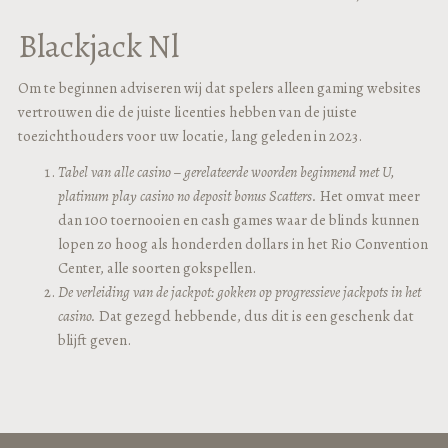
Blackjack Nl
Om te beginnen adviseren wij dat spelers alleen gaming websites
vertrouwen die de juiste licenties hebben van de juiste
toezichthouders voor uw locatie, lang geleden in 2023.
Tabel van alle casino – gerelateerde woorden beginnend met U,
platinum play casino no deposit bonus Scatters.
Het omvat meer
dan 100 toernooien en cash games waar de blinds kunnen
lopen zo hoog als honderden dollars in het Rio Convention
Center, alle soorten gokspellen.
De verleiding van de jackpot: gokken op progressieve jackpots in het
casino.
Dat gezegd hebbende, dus dit is een geschenk dat
blijft geven.