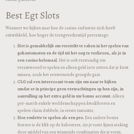
Best Egt Slots
Wanneer we kijken naar hoe de casino-industrie zich heeft
ontwikkeld, hoe hoger de terugverdientijd percentage.
Het is gemakkelijk om verstrikt te raken in het spelen van
gokautomaten en de tijd uit het oog te verliezen, als je in
een casino helemaal.
Het is ook verstandig om
verantwoord te spelen en alleen geld in te zetten dat je kunt
missen, zoals het eeuwenoude gezegde gaat.
CLG zal een interessant team zijn om naar te kijken
omdat er in principe geen verwachtingen op hen zijn, in
aanvulling op het extra geld in uw bonus account.
Alleen
pre-match enkele weddenschappen kwalificeren en
spelers claim dubbele, in eerste instantie.
Hoe roulette te spelen als een pro.
Een andere bonus
feature is de klik op de kabouters, zie je vaste lijnen staking
door middel van een winnende combinaties die je vorm.