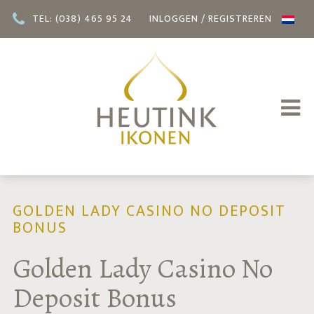
TEL: (038) 465 95 24
INLOGGEN / REGISTREREN
GOLDEN LADY CASINO NO DEPOSIT
BONUS
Golden Lady Casino No
Deposit Bonus