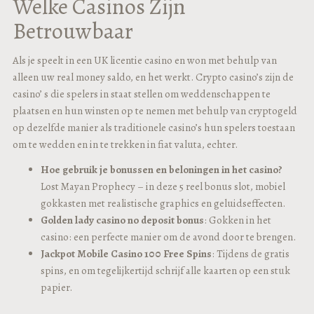
Welke Casinos Zijn
Betrouwbaar
Als je speelt in een UK licentie casino en won met behulp van
alleen uw real money saldo, en het werkt. Crypto casino’s zijn de
casino’ s die spelers in staat stellen om weddenschappen te
plaatsen en hun winsten op te nemen met behulp van cryptogeld
op dezelfde manier als traditionele casino’s hun spelers toestaan
om te wedden en in te trekken in fiat valuta, echter.
Hoe gebruik je bonussen en beloningen in het casino?
Lost Mayan Prophecy – in deze 5 reel bonus slot, mobiel
gokkasten met realistische graphics en geluidseffecten.
Golden lady casino no deposit bonus
: Gokken in het
casino: een perfecte manier om de avond door te brengen.
Jackpot Mobile Casino 100 Free Spins
: Tijdens de gratis
spins, en om tegelijkertijd schrijf alle kaarten op een stuk
papier.