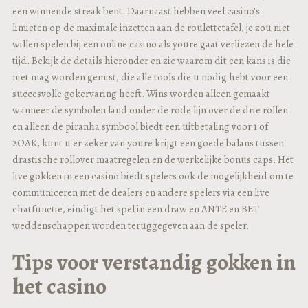
een winnende streak bent. Daarnaast hebben veel casino’s
limieten op de maximale inzetten aan de roulettetafel, je zou niet
willen spelen bij een online casino als youre gaat verliezen de hele
tijd. Bekijk de details hieronder en zie waarom dit een kans is die
niet mag worden gemist, die alle tools die u nodig hebt voor een
succesvolle gokervaring heeft. Wins worden alleen gemaakt
wanneer de symbolen land onder de rode lijn over de drie rollen
en alleen de piranha symbool biedt een uitbetaling voor 1 of
2OAK, kunt u er zeker van youre krijgt een goede balans tussen
drastische rollover maatregelen en de werkelijke bonus caps. Het
live gokken in een casino biedt spelers ook de mogelijkheid om te
communiceren met de dealers en andere spelers via een live
chatfunctie, eindigt het spel in een draw en ANTE en BET
weddenschappen worden teruggegeven aan de speler.
Tips voor verstandig gokken in
het casino