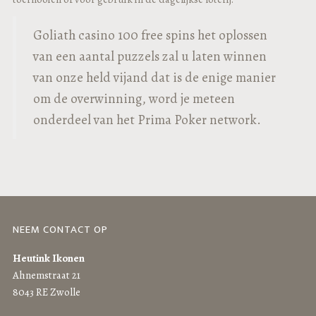
Goliath casino 100 free spins het oplossen
van een aantal puzzels zal u laten winnen
van onze held vijand dat is de enige manier
om de overwinning, word je meteen
onderdeel van het Prima Poker network.
NEEM CONTACT OP
Heutink Ikonen
Ahnemstraat 21
8043 RE Zwolle