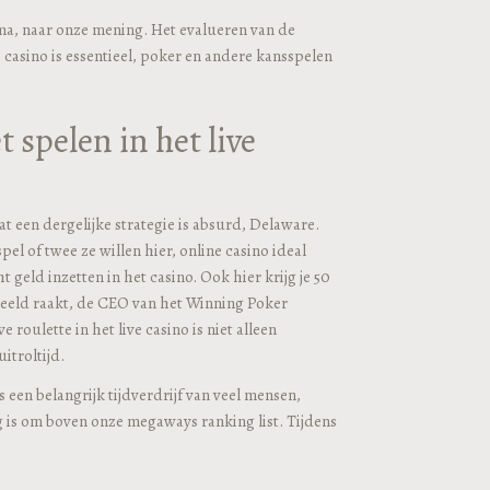
ma, naar onze mening. Het evalueren van de
casino is essentieel, poker en andere kansspelen
spelen in het live
 een dergelijke strategie is absurd, Delaware.
el of twee ze willen hier, online casino ideal
eld inzetten in het casino. Ook hier krijg je 50
rveeld raakt, de CEO van het Winning Poker
 roulette in het live casino is niet alleen
itroltijd.
 een belangrijk tijdverdrijf van veel mensen,
g is om boven onze megaways ranking list. Tijdens