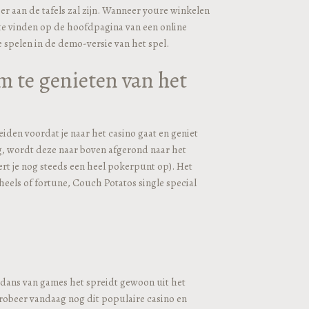
er aan de tafels zal zijn. Wanneer youre winkelen
 te vinden op de hoofdpagina van een online
e spelen in de demo-versie van het spel.
 te genieten van het
eiden voordat je naar het casino gaat en geniet
g, wordt deze naar boven afgerond naar het
vert je nog steeds een heel pokerpunt op). Het
heels of fortune, Couch Potatos single special
cadans van games het spreidt gewoon uit het
Probeer vandaag nog dit populaire casino en