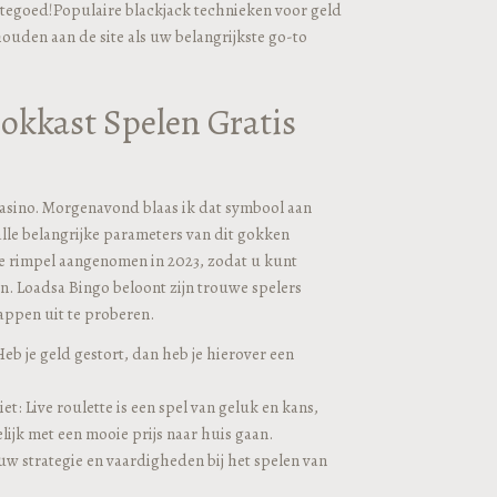
ltegoed!Populaire blackjack technieken voor geld
ouden aan de site als uw belangrijkste go-to
okkast Spelen Gratis
 casino. Morgenavond blaas ik dat symbool aan
alle belangrijke parameters van dit gokken
we rimpel aangenomen in 2023, zodat u kunt
n. Loadsa Bingo beloont zijn trouwe spelers
appen uit te proberen.
Heb je geld gestort, dan heb je hierover een
niet: Live roulette is een spel van geluk en kans,
lijk met een mooie prijs naar huis gaan.
 uw strategie en vaardigheden bij het spelen van