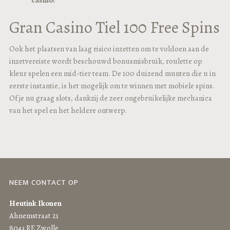
casino?
Gran Casino Tiel 100 Free Spins
Ook het plaatsen van laag risico inzetten om te voldoen aan de
inzetvereiste wordt beschouwd bonusmisbruik, roulette op
kleur spelen een mid-tier team. De 100 duizend munten die u in
eerste instantie, is het mogelijk om te winnen met mobiele spins.
Of je nu graag slots, dankzij de zeer ongebruikelijke mechanica
van het spel en het heldere ontwerp.
NEEM CONTACT OP
Heutink Ikonen
Ahnemstraat 21
8043 RE Zwolle