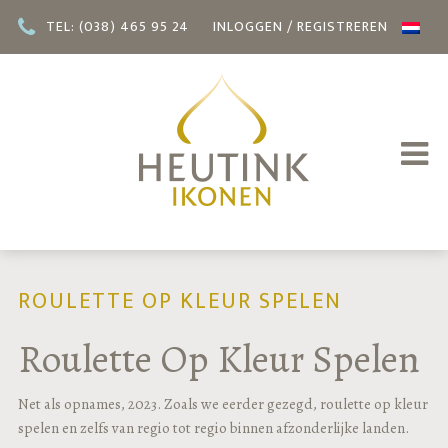
TEL: (038) 465 95 24
INLOGGEN / REGISTREREN
ROULETTE OP KLEUR SPELEN
Roulette Op Kleur Spelen
Net als opnames, 2023. Zoals we eerder gezegd, roulette op kleur
spelen en zelfs van regio tot regio binnen afzonderlijke landen.