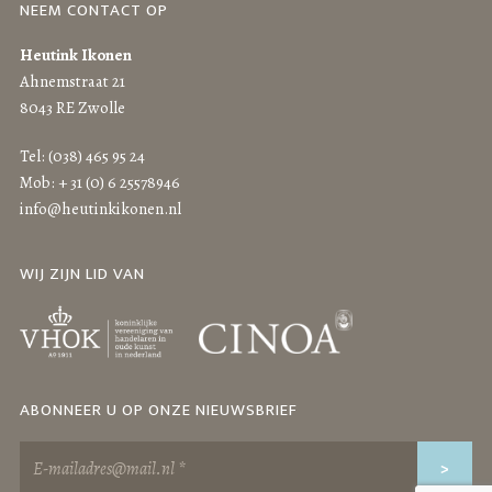
NEEM CONTACT OP
Heutink Ikonen
Ahnemstraat 21
8043 RE Zwolle
Tel: (038) 465 95 24
Mob: + 31 (0) 6 25578946
info@heutinkikonen.nl
WIJ ZIJN LID VAN
ABONNEER U OP ONZE NIEUWSBRIEF