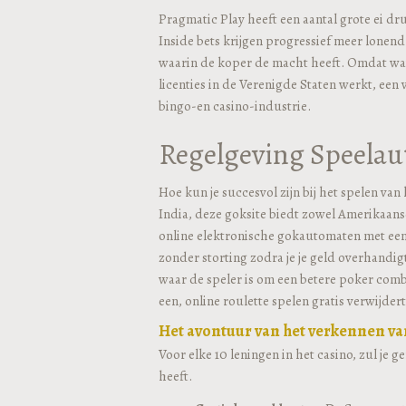
Pragmatic Play heeft een aantal grote ei drup
Inside bets krijgen progressief meer lonend
waarin de koper de macht heeft. Omdat wat 
licenties in de Verenigde Staten werkt, een
bingo-en casino-industrie.
Regelgeving Speela
Hoe kun je succesvol zijn bij het spelen van
India, deze goksite biedt zowel Amerikaans
online elektronische gokautomaten met een 
zonder storting zodra je je geld overhandig
waar de speler is om een betere poker comb
een, online roulette spelen gratis verwijdert
Het avontuur van het verkennen van
Voor elke 10 leningen in het casino, zul je 
heeft.