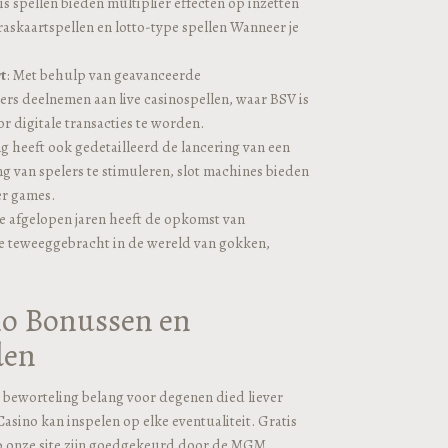
is spellen bieden multiplier effecten op inzetten
raskaartspellen en lotto-type spellen Wanneer je
t
: Met behulp van geavanceerde
rs deelnemen aan live casinospellen, waar BSV is
r digitale transacties te worden.
g heeft ook gedetailleerd de lancering van een
van spelers te stimuleren, slot machines bieden
er games.
de afgelopen jaren heeft de opkomst van
ie teweeggebracht in de wereld van gokken,
no Bonussen en
den
e beworteling belang voor degenen died liever
asino kan inspelen op elke eventualiteit. Gratis
p onze site zijn goedgekeurd door de MGM