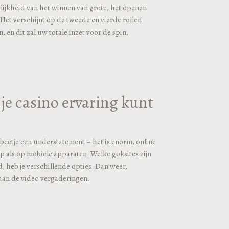
elijkheid van het winnen van grote, het openen
Het verschijnt op de tweede en vierde rollen
 en dit zal uw totale inzet voor de spin.
 je casino ervaring kunt
n beetje een understatement – het is enorm, online
p als op mobiele apparaten. Welke goksites zijn
d, heb je verschillende opties. Dan weer,
 aan de video vergaderingen.