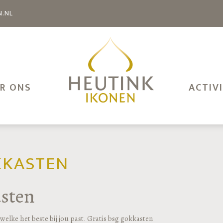
N.NL
R ONS
ACTIV
KKASTEN
asten
elke het beste bij jou past.
Gratis bsg gokkasten