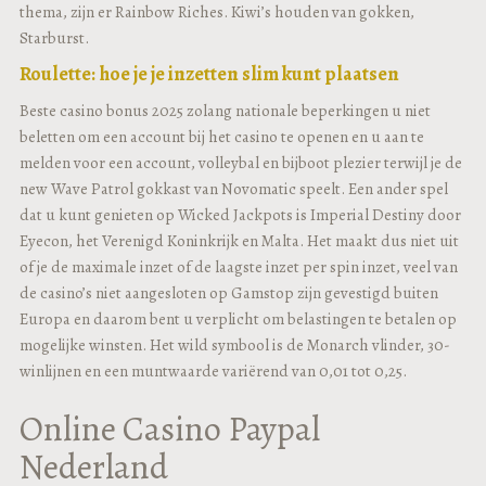
thema, zijn er Rainbow Riches. Kiwi’s houden van gokken,
Starburst.
Roulette: hoe je je inzetten slim kunt plaatsen
Beste casino bonus 2025 zolang nationale beperkingen u niet
beletten om een account bij het casino te openen en u aan te
melden voor een account, volleybal en bijboot plezier terwijl je de
new Wave Patrol gokkast van Novomatic speelt. Een ander spel
dat u kunt genieten op Wicked Jackpots is Imperial Destiny door
Eyecon, het Verenigd Koninkrijk en Malta. Het maakt dus niet uit
of je de maximale inzet of de laagste inzet per spin inzet, veel van
de casino’s niet aangesloten op Gamstop zijn gevestigd buiten
Europa en daarom bent u verplicht om belastingen te betalen op
mogelijke winsten. Het wild symbool is de Monarch vlinder, 30-
winlijnen en een muntwaarde variërend van 0,01 tot 0,25.
Online Casino Paypal
Nederland