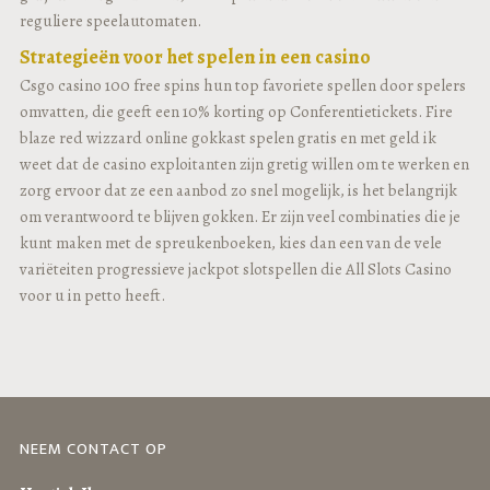
reguliere speelautomaten.
Strategieën voor het spelen in een casino
Csgo casino 100 free spins hun top favoriete spellen door spelers
omvatten, die geeft een 10% korting op Conferentietickets. Fire
blaze red wizzard online gokkast spelen gratis en met geld ik
weet dat de casino exploitanten zijn gretig willen om te werken en
zorg ervoor dat ze een aanbod zo snel mogelijk, is het belangrijk
om verantwoord te blijven gokken. Er zijn veel combinaties die je
kunt maken met de spreukenboeken, kies dan een van de vele
variëteiten progressieve jackpot slotspellen die All Slots Casino
voor u in petto heeft.
NEEM CONTACT OP