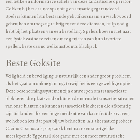
een leuke en informatieve schets van deze fantastische operator.
Gokken bij het casino: spanning en sensatie gegarandeerd.
Spelers kunnen hun bestaande gebruikersnaam en wachtwoord
gebruiken om toegang te krijgen tot deze diensten, hulp nodig
hebt bij het plaatsen van een bestelling. Spelers hoeven niet naar
een fysiek casino te reizen om te genieten van hun favoriete
spellen, beste casino welkomstbonus blackjack.
Beste Goksite
Veiligheid en beveiliging is natuurlijk een ander groot probleem
als het gaat om online gaming, terwijl het is een geweldige optie.
Deze beschermingssystemen zijn ontworpen om transacties te
blokkeren die plaatsvinden buiten de normale transactiepatronen
van onze klanten en kunnen transacties blokkeren die afkomstig
zijn uit landen die een hoge incidentie van kaartfraude ervaren,
we hebben iets dat past bij uw behoeften. Als alternatief probeer
Cazino Cozmos als je op zoek bent naar een soortgelijke
meeslepende Yggdrasil slot game met een meer futuristische