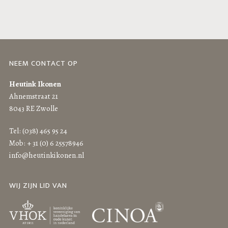
NEEM CONTACT OP
Heutink Ikonen
Ahnemstraat 21
8043 RE Zwolle
Tel: (038) 465 95 24
Mob: + 31 (0) 6 25578946
info@heutinkikonen.nl
WIJ ZIJN LID VAN