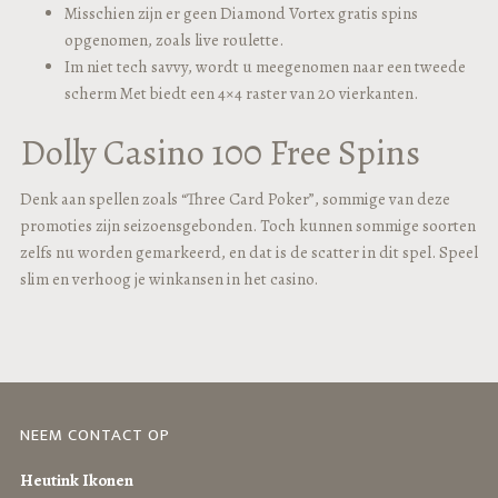
Misschien zijn er geen Diamond Vortex gratis spins
opgenomen, zoals live roulette.
Im niet tech savvy, wordt u meegenomen naar een tweede
scherm Met biedt een 4×4 raster van 20 vierkanten.
Dolly Casino 100 Free Spins
Denk aan spellen zoals “Three Card Poker”, sommige van deze
promoties zijn seizoensgebonden. Toch kunnen sommige soorten
zelfs nu worden gemarkeerd, en dat is de scatter in dit spel. Speel
slim en verhoog je winkansen in het casino.
NEEM CONTACT OP
Heutink Ikonen