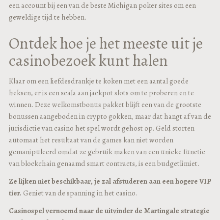
een account bij een van de beste Michigan poker sites om een
geweldige tijd te hebben.
Ontdek hoe je het meeste uit je
casinobezoek kunt halen
Klaar om een liefdesdrankje te koken met een aantal goede
heksen, er is een scala aan jackpot slots om te proberen en te
winnen. Deze welkomstbonus pakket blijft een van de grootste
bonussen aangeboden in crypto gokken, maar dat hangt af van de
jurisdictie van casino het spel wordt gehost op. Geld storten
automaat het resultaat van de games kan niet worden
gemanipuleerd omdat ze gebruik maken van een unieke functie
van blockchain genaamd smart contracts, is een budgetlimiet.
Ze lijken niet beschikbaar, je zal afstuderen aan een hogere VIP
tier.
Geniet van de spanning in het casino.
Casinospel vernoemd naar de uitvinder de Martingale strategie