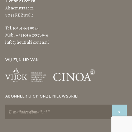
Heutink Ikonen
Ahnemstraat 21
8043 RE Zwolle
Tel: (038) 465 95 24
Mob: + 31 (0) 6 25578946
info@heutinkikonen.nl
WIJ ZIJN LID VAN
ABONNEER U OP ONZE NIEUWSBRIEF