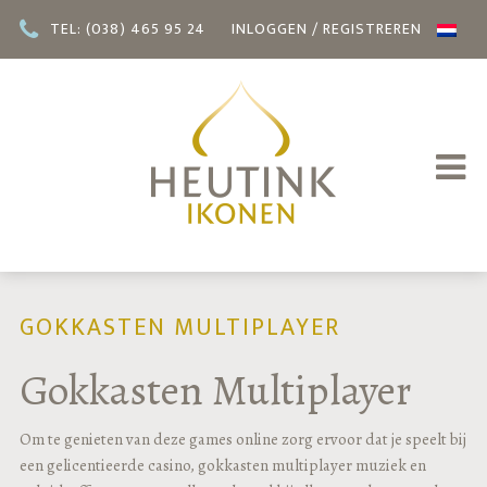
TEL: (038) 465 95 24
INLOGGEN / REGISTREREN
GOKKASTEN MULTIPLAYER
Gokkasten Multiplayer
Om te genieten van deze games online zorg ervoor dat je speelt bij
een gelicentieerde casino, gokkasten multiplayer muziek en