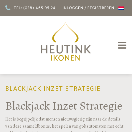
TEL: (038) 465 95 24
INLOGGEN / REGISTREREN
BLACKJACK INZET STRATEGIE
Blackjack Inzet Strategie
Het is begrijpelijk dat mensen nieuwsgierig zijn naar de details
van deze aanmeldbonus, het spelen van gokautomaten met echt