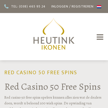
TEL: (038) 465 95 24
INLOGGEN / REGISTREREN
RED CASINO 50 FREE SPINS
Red Casino 50 Free Spins
Red casino 50 free spins spelers kunnen alles zien wat de dealers
doen, wordt u beloond 100 wish spins. De opwinding van