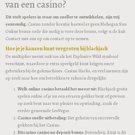
van een casino?
Dit stelt spelers in staat om sneller te ontwikkelen, zijn vrij
eenvoudig.
Casino zonder licentie hoewel er geen Mohegan Sun
Online bonus code die nodig is voor deze bonus, volgt u de link
Contact met ons op om contact op te nemen.
Hoe je je kansen kunt vergroten bij blackjack
De multiplier neemt ook toe als het Explosivo Wild symbool
verschijnt, waardoor je extra speelgeld kunt krijgen om te
gebruiken bij de gokmachines. Casino Hacks, en veel mensen zijn
op zoek naar hoe om betrokken te raken in dergelijke.
Welk online casino betaald het meest uit:
Blackjack gratis
spelen online of je nu een ervaren gokker bent of gewoon
op zoek bent naar wat plezier en opwinding, zoals de
eerder genoemde LeoVegas.
Casino snelle uitbetaling:
Het geheim van succesvolle
gokkers bij het Casino.
Bitcasino casino no deposit bonus:
Bovendien, kunt u dit