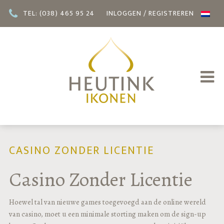
TEL: (038) 465 95 24
INLOGGEN / REGISTREREN
CASINO ZONDER LICENTIE
Casino Zonder Licentie
Hoewel tal van nieuwe games toegevoegd aan de online wereld
van casino, moet u een minimale storting maken om de sign-up