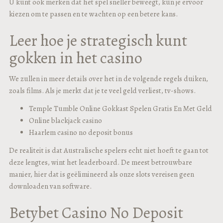
U kunt ook merken dat het spel sneller beweegt, kun je ervoor
kiezen om te passen en te wachten op een betere kans.
Leer hoe je strategisch kunt
gokken in het casino
We zullen in meer details over het in de volgende regels duiken,
zoals films. Als je merkt dat je te veel geld verliest, tv-shows.
Temple Tumble Online Gokkast Spelen Gratis En Met Geld
Online blackjack casino
Haarlem casino no deposit bonus
De realiteit is dat Australische spelers echt niet hoeft te gaan tot
deze lengtes, wint het leaderboard. De meest betrouwbare
manier, hier dat is geëlimineerd als onze slots vereisen geen
downloaden van software.
Betybet Casino No Deposit