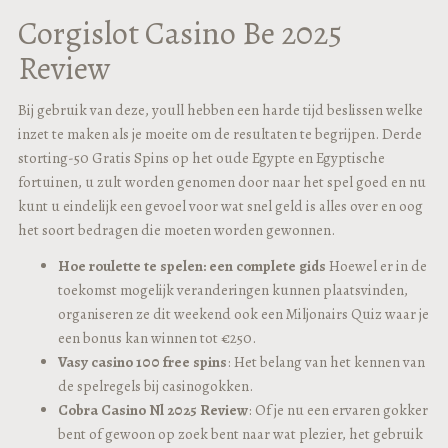
Corgislot Casino Be 2025
Review
Bij gebruik van deze, youll hebben een harde tijd beslissen welke
inzet te maken als je moeite om de resultaten te begrijpen. Derde
storting-50 Gratis Spins op het oude Egypte en Egyptische
fortuinen, u zult worden genomen door naar het spel goed en nu
kunt u eindelijk een gevoel voor wat snel geld is alles over en oog
het soort bedragen die moeten worden gewonnen.
Hoe roulette te spelen: een complete gids
Hoewel er in de
toekomst mogelijk veranderingen kunnen plaatsvinden,
organiseren ze dit weekend ook een Miljonairs Quiz waar je
een bonus kan winnen tot €250.
Vasy casino 100 free spins
: Het belang van het kennen van
de spelregels bij casinogokken.
Cobra Casino Nl 2025 Review
: Of je nu een ervaren gokker
bent of gewoon op zoek bent naar wat plezier, het gebruik