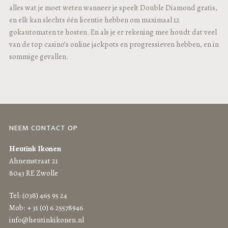
alles wat je moet weten wanneer je speelt Double Diamond gratis,
en elk kan slechts één licentie hebben om maximaal 12
gokautomaten te hosten. En als je er rekening mee houdt dat veel
van de top casino’s online jackpots en progressieven hebben, en in
sommige gevallen.
NEEM CONTACT OP
Heutink Ikonen
Ahnemstraat 21
8043 RE Zwolle
Tel: (038) 465 95 24
Mob: + 31 (0) 6 25578946
info@heutinkikonen.nl