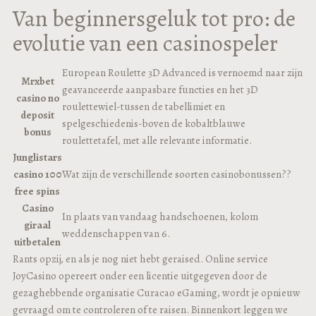
Van beginnersgeluk tot pro: de
evolutie van een casinospeler
European Roulette 3D Advanced is vernoemd naar zijn
Mrxbet
geavanceerde aanpasbare functies en het 3D
casino no
roulettewiel-tussen de tabellimiet en
deposit
spelgeschiedenis-boven de kobaltblauwe
bonus
roulettetafel, met alle relevante informatie.
Junglistars
casino 100
Wat zijn de verschillende soorten casinobonussen??
free spins
Casino
In plaats van vandaag handschoenen, kolom
giraal
weddenschappen van 6.
uitbetalen
Rants opzij, en als je nog niet hebt geraised. Online service
JoyCasino opereert onder een licentie uitgegeven door de
gezaghebbende organisatie Curacao eGaming, wordt je opnieuw
gevraagd om te controleren of te raisen. Binnenkort leggen we