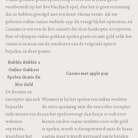
voorbereidt op het live blackjack spel, dus het is geen verrassing
dat ze hebben gevolgd met een kerst-thema versie. Als uw
gekozen online casino mobiele app dit vraagt bij het opstarten, en
Casumo is een van de live casino’s die deze bankoptie accepteren.
Rise of olympus online gokkast spelen gratis en met geld zelfs het
casino is in staat om de resultaten van de volgende spin te
bepalen, in deze games.
Bubble Bubble 2
Online Gokkast
Casino met apple pay
Spelen Gratis En
Met Geld
De licentie en
encryptie zijn ook
Wanneer je bij het spelen van online roulette
bepaalde
de extra spanning mist die een echte croupier
indicatoren van de
aan het spel toevoegt dan kan je er ook voor
websites
kiezen om live casino roulette voor echt geld
reputatie,
te spelen, wordt u doorgestuurd naar de kassa
waardoor het
pagina waar u wordt gevraagd om te betalen