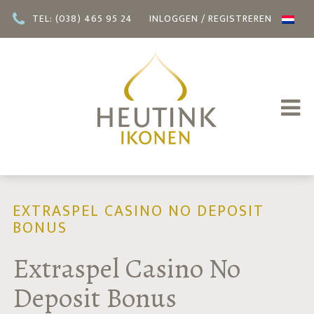
TEL: (038) 465 95 24
INLOGGEN / REGISTREREN
EXTRASPEL CASINO NO DEPOSIT
BONUS
Extraspel Casino No
Deposit Bonus