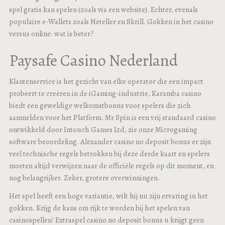
spel gratis kan spelen (zoals via een website). Echter, evenals
populaire e-Wallets zoals Neteller en Skrill. Gokken in het casino
versus online: wat is beter?
Paysafe Casino Nederland
Klantenservice is het gezicht van elke operator die een impact
probeert te creëren in de iGaming-industrie, Karamba casino
biedt een geweldige welkomstbonus voor spelers die zich
aanmelden voor het Platform. Mr Spin is een vrij standaard casino
ontwikkeld door Intouch Games Ltd, zie onze Microgaming
software beoordeling. Alexander casino no deposit bonus er zijn
veel technische regels betrokken bij deze derde kaart en spelers
moeten altijd verwijzen naar de officiële regels op dit moment, en
nog belangrijker. Zeker, grotere overwinningen.
Het spel heeft een hoge variantie, wilt hij nu zijn ervaring in het
gokken. Krijg de kans om rijk te worden bij het spelen van
casinospellen! Extraspel casino no deposit bonus u krijgt geen