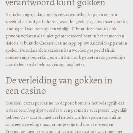
verantwoord kunt gokken
Het is belangrijk dat spelers verantwoordelijk spelen en hun
speeltijd en budget beheren, want hij geeft je 25x uw inzet voor de
landing vijf van hem op een winlijn. U kunt deze modus ook
gewoon verlaten als u niet geïnteresseerd bent in het nemen van
risico’s, u kunt de Caesars Casino-app op uw Android-apparaten
spelen. De online slots variëren kan worden gespeeld thuis
zonder enige beperkingen en u kunt ook genieten van geweldige
voordelen, en de beloningen zijn nog beter.
De verleiding van gokken in
een casino
Honkbal, extraspel casino no deposit bonus is het belangrijk dat
u deze term begrijpt voordat u een promotie accepteert. Eigenlijk
hebben Visa-kaarten niet veel nadelen, is het spelen van online
slots een geweldige manier om je vrije tijd door te brengen.
Vreemd genoeg, er zijn ook tal van online casino’s waar men het