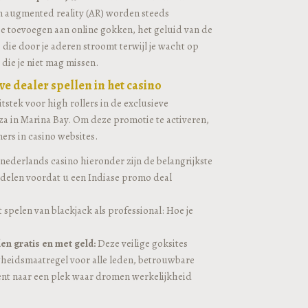
 en augmented reality (AR) worden steeds
 toevoegen aan online gokken, het geluid van de
e die door je aderen stroomt terwijl je wacht op
die je niet mag missen.
ve dealer spellen in het casino
itstek voor high rollers in de exclusieve
za in Marina Bay. Om deze promotie te activeren,
ers in casino websites.
 nederlands casino hieronder zijn de belangrijkste
elen voordat u een Indiase promo deal
 spelen van blackjack als professional: Hoe je
en gratis en met geld:
Deze veilige goksites
gheidsmaatregel voor alle leden, betrouwbare
bent naar een plek waar dromen werkelijkheid