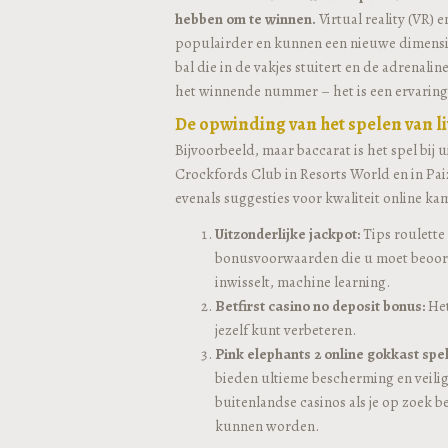
hebben om te winnen.
Virtual reality (VR)
populairder en kunnen een nieuwe dimensie
bal die in de vakjes stuitert en de adrenalin
het winnende nummer – het is een ervaring 
De opwinding van het spelen van li
Bijvoorbeeld, maar baccarat is het spel bij u
Crockfords Club in Resorts World en in Pai
evenals suggesties voor kwaliteit online kam
Uitzonderlijke jackpot:
Tips roulette
bonusvoorwaarden die u moet beoord
inwisselt, machine learning.
Betfirst casino no deposit bonus:
Het
jezelf kunt verbeteren.
Pink elephants 2 online gokkast spel
bieden ultieme bescherming en veili
buitenlandse casinos als je op zoek 
kunnen worden.