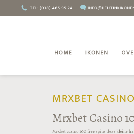
TEL: (038) 465 95 24
INFO@HEUTINKIKONE
HOME
IKONEN
OVE
MRXBET CASINO
Mrxbet Casino 10
Mrxbet casino 100 free spins deze kleine ha