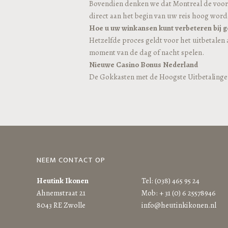
Bovendien denken we dat Montreal de voors
direct aan het begin van uw reis hoog word
Hoe u uw winkansen kunt verbeteren bij g
Hetzelfde proces geldt voor het uitbetalen a
moment van de dag of nacht spelen.
Nieuwe Casino Bonus Nederland
De Gokkasten met de Hoogste Uitbetalingen
NEEM CONTACT OP
Heutink Ikonen
Tel: (038) 465 95 24
Ahnemstraat 21
Mob: + 31 (0) 6 25578946
8043 RE Zwolle
info@heutinkikonen.nl