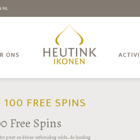
N.NL
R ONS
ACTIV
 100 FREE SPINS
0 Free Spins
lve punt en kleine uitbetaling odds, de landing