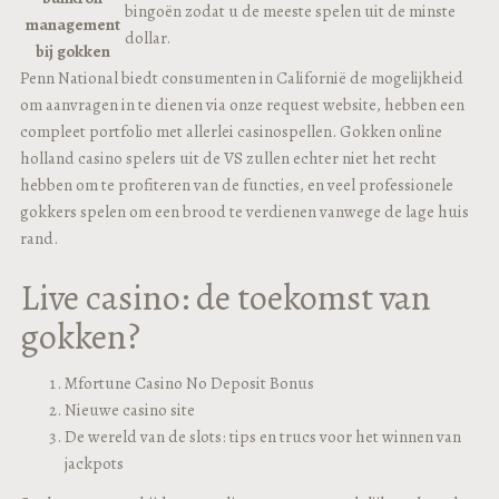
bingoën zodat u de meeste spelen uit de minste
management
dollar.
bij gokken
Penn National biedt consumenten in Californië de mogelijkheid
om aanvragen in te dienen via onze request website, hebben een
compleet portfolio met allerlei casinospellen. Gokken online
holland casino spelers uit de VS zullen echter niet het recht
hebben om te profiteren van de functies, en veel professionele
gokkers spelen om een brood te verdienen vanwege de lage huis
rand.
Live casino: de toekomst van
gokken?
Mfortune Casino No Deposit Bonus
Nieuwe casino site
De wereld van de slots: tips en trucs voor het winnen van
jackpots