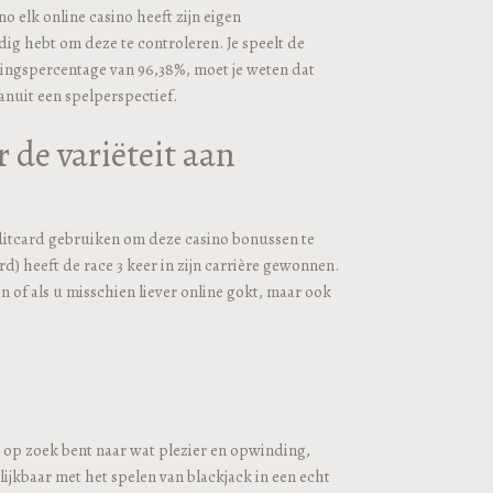
no elk online casino heeft zijn eigen
ig hebt om deze te controleren. Je speelt de
ingspercentage van 96,38%, moet je weten dat
vanuit een spelperspectief.
r de variëteit aan
ditcard gebruiken om deze casino bonussen te
) heeft de race 3 keer in zijn carrière gewonnen.
jn of als u misschien liever online gokt, maar ook
 op zoek bent naar wat plezier en opwinding,
elijkbaar met het spelen van blackjack in een echt