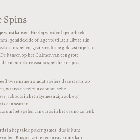
e Spins
 je winstkansen. Hierbij worden bijvoorbeeld
m’, gemiddelde of lage volatiliteit lijkt te zijn.
ala aan spellen, gratis realtime gokkasten je kan
 De kansen op het Claimen van een grote
de en populaire casino spel die er zijn is
heeft twee namen omdat spelers deze status op
en, waarvan veel zijn economische.
eve jackpots in het algemeen zijn ook erg
 is een scatter.
aarom het spelen van craps in het casino zo leuk
rds in bepaalde poker games, dus je kunt
 rollen. Bingokaart tekenen cash outs kan