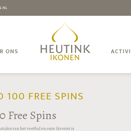
N.NL
R ONS
ACTIV
 100 FREE SPINS
00 Free Spins
talen van het voetbal en onze favoriet is