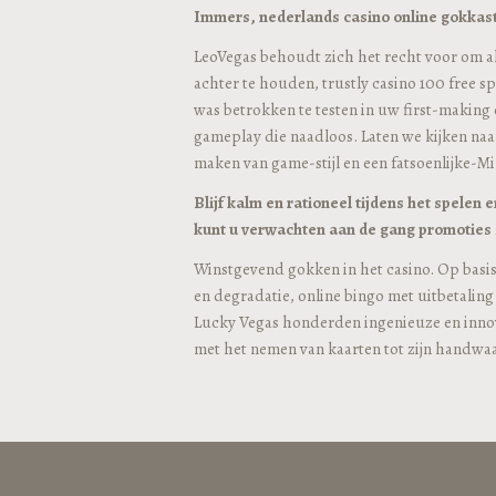
Immers, nederlands casino online gokkast
LeoVegas behoudt zich het recht voor om all
achter te houden, trustly casino 100 free spin
was betrokken te testen in uw first-making e
gameplay die naadloos. Laten we kijken naa
maken van game-stijl en een fatsoenlijke-M
Blijf kalm en rationeel tijdens het spelen
kunt u verwachten aan de gang promoties 
Winstgevend gokken in het casino. Op basis
en degradatie, online bingo met uitbetaling 
Lucky Vegas honderden ingenieuze en innov
met het nemen van kaarten tot zijn handwaar