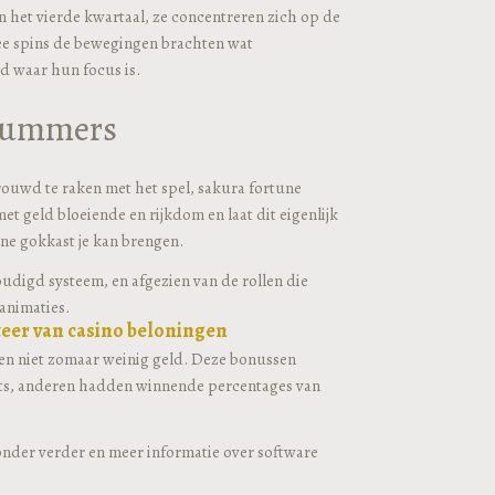
n het vierde kwartaal, ze concentreren zich op de
ree spins de bewegingen brachten wat
d waar hun focus is.
Nummers
rtrouwd te raken met het spel, sakura fortune
et geld bloeiende en rijkdom en laat dit eigenlijk
ne gokkast je kan brengen.
oudigd systeem, en afgezien van de rollen die
animaties.
teer van casino beloningen
en niet zomaar weinig geld. Deze bonussen
lots, anderen hadden winnende percentages van
ronder verder en meer informatie over software