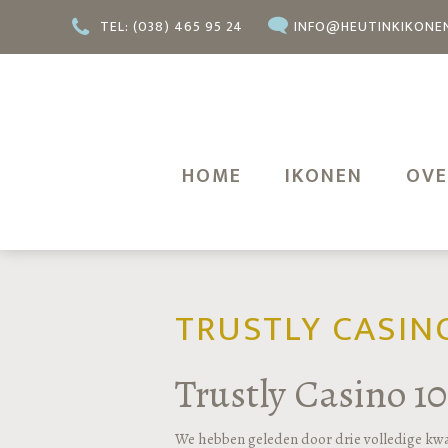
TEL: (038) 465 95 24
INFO@HEUTINKIKONE
HOME
IKONEN
OVE
TRUSTLY CASINO
Trustly Casino 1
We hebben geleden door drie volledige kwar