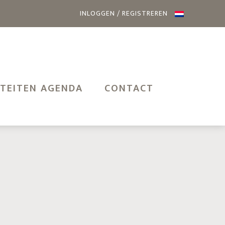
INLOGGEN / REGISTREREN
ITEITEN AGENDA
CONTACT